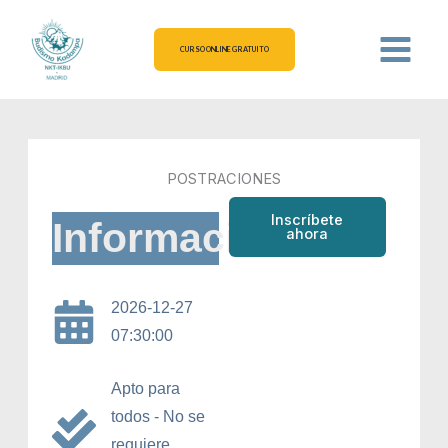
Ir
al
CURSO ONLINE GRATUITO
contenido
POSTRACIONES
Inscríbete
Información
ahora
2026-12-27
07:30:00
Apto para
todos - No se
requiere