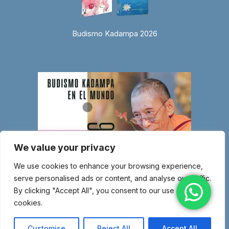
Budismo Kadampa 2026
We value your privacy
We use cookies to enhance your browsing experience,
serve personalised ads or content, and analyse our traffic.
By clicking "Accept All", you consent to our use of
cookies.
© Copyright 2026 Entidad religiosa inscrita en el Ministerio de Justicia
con el número 1.044-SG – Miembro de la Nueva Tradición Kadampa –
Customise
Reject All
Accept All