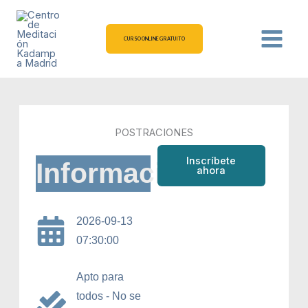
Ir
al
contenido
CURSO ONLINE GRATUITO
POSTRACIONES
Inscríbete
Información
ahora
2026-09-13
07:30:00
Apto para
todos - No se