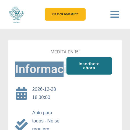
Ir
al
CURSO ONLINE GRATUITO
contenido
MEDITA EN 15′
Inscríbete
Información
ahora
2026-12-28
18:30:00
Apto para
todos - No se
requiere