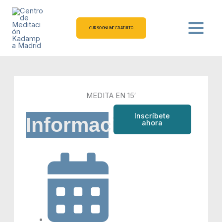
Ir
al
contenido
CURSO ONLINE GRATUITO
MEDITA EN 15′
Inscríbete
Información
ahora