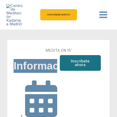
Ir
al
contenido
CURSO ONLINE GRATUITO
MEDITA EN 15′
Inscríbete
Información
ahora