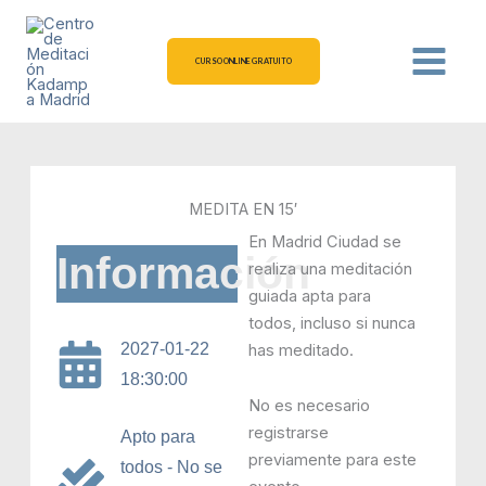
Ir
al
contenido
CURSO ONLINE GRATUITO
MEDITA EN 15′
En Madrid Ciudad se
Información
realiza una meditación
guiada apta para
todos, incluso si nunca
2027-01-22
has meditado.
18:30:00
No es necesario
registrarse
Apto para
previamente para este
todos - No se