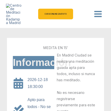
Ir
al
contenido
CURSO ONLINE GRATUITO
MEDITA EN 15′
En Madrid Ciudad se
Información
realiza una meditación
guiada apta para
todos, incluso si nunca
2026-12-18
has meditado.
18:30:00
No es necesario
registrarse
Apto para
previamente para este
todos - No se