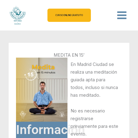
Ir
al
CURSO ONLINE GRATUITO
contenido
MEDITA EN 15′
En Madrid Ciudad se
realiza una meditación
guiada apta para
todos, incluso si nunca
has meditado.
No es necesario
registrarse
Información
previamente para este
evento.