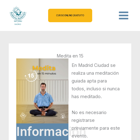
Ir
al
CURSO ONLINE GRATUITO
contenido
Medita en 15
En Madrid Ciudad se
realiza una meditación
guiada apta para
todos, incluso si nunca
has meditado.
No es necesario
registrarse
Información
previamente para este
evento.