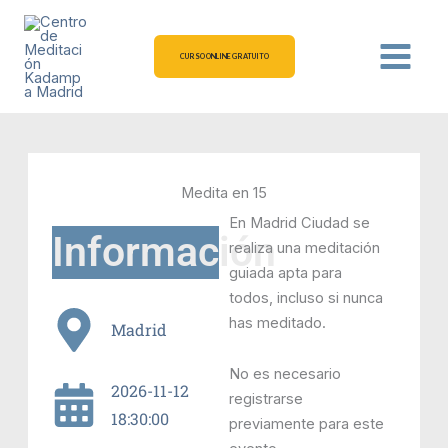
Ir
al
contenido
CURSO ONLINE GRATUITO
Medita en 15
En Madrid Ciudad se
Información
realiza una meditación
guiada apta para
todos, incluso si nunca
has meditado.
Madrid
No es necesario
2026-11-12
registrarse
18:30:00
previamente para este