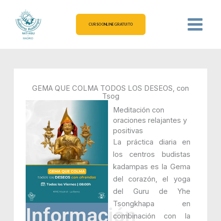
Ir
al
CURSO ONLINE GRATUITO
contenido
GEMA QUE COLMA TODOS LOS DESEOS, con
Tsog
Meditación con
oraciones relajantes y
positivas
La práctica diaria en
los centros budistas
kadampas es la Gema
del corazón, el yoga
del Guru de Yhe
Tsongkhapa en
Información
combinación con la