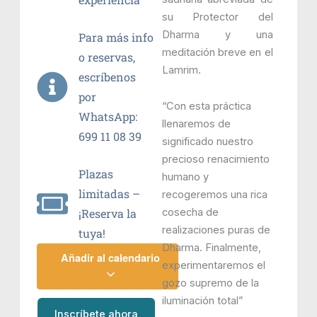
su Protector del
Dharma y una
Para más info
meditación breve en el
o reservas,
Lamrim.
escríbenos
por
“Con esta práctica
WhatsApp:
llenaremos de
699 11 08 39
significado nuestro
precioso renacimiento
Plazas
humano y
limitadas –
recogeremos una rica
cosecha de
¡Reserva la
realizaciones puras de
tuya!
Dharma. Finalmente,
Añadir al calendario
experimentaremos el
gozo supremo de la
iluminación total”
Inscríbete ahora