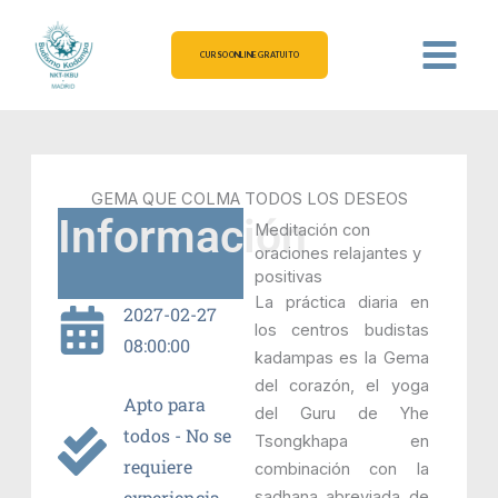
Ir
al
CURSO ONLINE GRATUITO
contenido
GEMA QUE COLMA TODOS LOS DESEOS
Información
Meditación con
oraciones relajantes y
positivas
La práctica diaria en
2027-02-27
los centros budistas
08:00:00
kadampas es la Gema
del corazón, el yoga
Apto para
del Guru de Yhe
todos - No se
Tsongkhapa en
requiere
combinación con la
experiencia
sadhana abreviada de