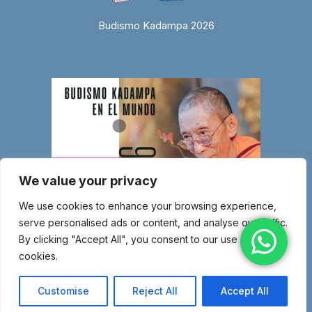
Budismo Kadampa 2026
We value your privacy
We use cookies to enhance your browsing experience,
serve personalised ads or content, and analyse our traffic.
By clicking "Accept All", you consent to our use of
cookies.
© Copyright 2026 Entidad religiosa inscrita en el Ministerio de Justicia
con el número 1.044-SG – Miembro de la Nueva Tradición Kadampa –
Customise
Reject All
Accept All
Unión Internacional de Budismo Kadampa –