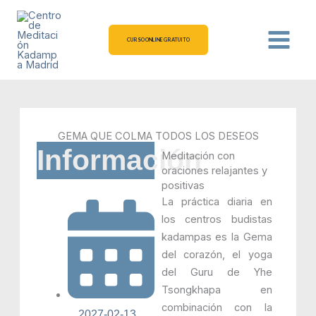
Ir
al
contenido
CURSO ONLINE GRATUITO
GEMA QUE COLMA TODOS LOS DESEOS
Información
Meditación con
oraciones relajantes y
positivas
La práctica diaria en
los centros budistas
kadampas es la Gema
del corazón, el yoga
del Guru de Yhe
Tsongkhapa en
combinación con la
2027-02-13