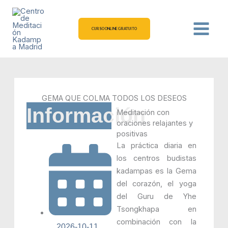
Ir
al
contenido
CURSO ONLINE GRATUITO
GEMA QUE COLMA TODOS LOS DESEOS
Información
Meditación con
oraciones relajantes y
positivas
La práctica diaria en
los centros budistas
kadampas es la Gema
del corazón, el yoga
del Guru de Yhe
Tsongkhapa en
combinación con la
2026-10-11