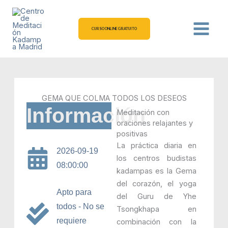
Ir
al
contenido
CURSO ONLINE GRATUITO
GEMA QUE COLMA TODOS LOS DESEOS
Información
Meditación con
oraciones relajantes y
positivas
La práctica diaria en
2026-09-19
los centros budistas
08:00:00
kadampas es la Gema
del corazón, el yoga
Apto para
del Guru de Yhe
todos - No se
Tsongkhapa en
requiere
combinación con la