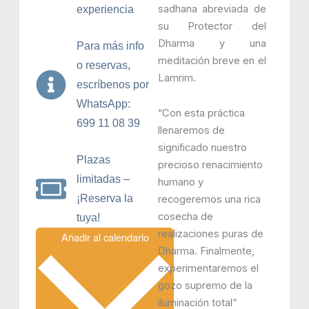
sadhana abreviada de
experiencia
su Protector del
Dharma y una
Para más info
meditación breve en el
o reservas,
Lamrim.
escríbenos por
WhatsApp:
“Con esta práctica
699 11 08 39
llenaremos de
significado nuestro
Plazas
precioso renacimiento
limitadas –
humano y
¡Reserva la
recogeremos una rica
cosecha de
tuya!
realizaciones puras de
Añadir al calendario
Dharma. Finalmente,
experimentaremos el
gozo supremo de la
iluminación total”