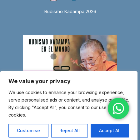
Budismo Kadampa 2026
We value your privacy
We use cookies to enhance your browsing experience,
serve personalised ads or content, and analyse our traffic.
By clicking "Accept All", you consent to our use of
cookies.
© Copyright 2026 Entidad religiosa inscrita en el Ministerio de Justicia
con el número 1.044-SG – Miembro de la Nueva Tradición Kadampa –
Customise
Reject All
Accept All
Unión Internacional de Budismo Kadampa –