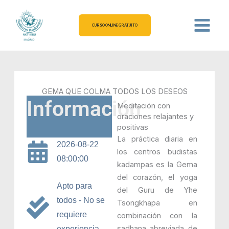
Ir
al
CURSO ONLINE GRATUITO
contenido
GEMA QUE COLMA TODOS LOS DESEOS
Información
Meditación con
oraciones relajantes y
positivas
La práctica diaria en
2026-08-22
los centros budistas
08:00:00
kadampas es la Gema
del corazón, el yoga
Apto para
del Guru de Yhe
todos - No se
Tsongkhapa en
requiere
combinación con la
sadhana abreviada de
experiencia