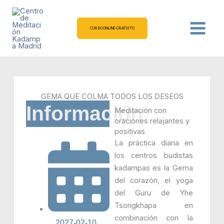
Ir
al
contenido
CURSO ONLINE GRATUITO
GEMA QUE COLMA TODOS LOS DESEOS
Información
Meditación con
oraciones relajantes y
positivas
La práctica diaria en
los centros budistas
kadampas es la Gema
del corazón, el yoga
del Guru de Yhe
Tsongkhapa en
combinación con la
2027-02-10