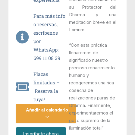
su Protector del
Dharma y una
Para más info
meditación breve en el
o reservas,
Lamrim.
escríbenos
por
“Con esta práctica
WhatsApp:
llenaremos de
699 11 08 39
significado nuestro
precioso renacimiento
Plazas
humano y
limitadas –
recogeremos una rica
cosecha de
¡Reserva la
realizaciones puras de
tuya!
Dharma. Finalmente,
Añadir al calendario
experimentaremos el
gozo supremo de la
iluminación total”
Inscríbete ahora