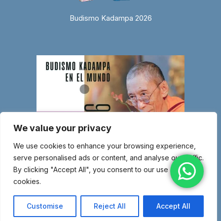
Budismo Kadampa 2026
We value your privacy
We use cookies to enhance your browsing experience,
serve personalised ads or content, and analyse our traffic.
By clicking "Accept All", you consent to our use of
cookies.
© Copyright 2026 Entidad religiosa inscrita en el Ministerio de Justicia
con el número 1.044-SG – Miembro de la Nueva Tradición Kadampa –
Customise
Reject All
Accept All
Unión Internacional de Budismo Kadampa –