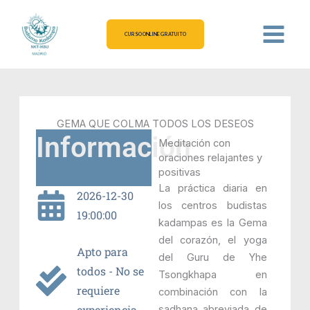
Ir
al
CURSO ONLINE GRATUITO
contenido
GEMA QUE COLMA TODOS LOS DESEOS
Información
Meditación con
oraciones relajantes y
positivas
La práctica diaria en
2026-12-30
los centros budistas
19:00:00
kadampas es la Gema
del corazón, el yoga
Apto para
del Guru de Yhe
todos - No se
Tsongkhapa en
requiere
combinación con la
experiencia
sadhana abreviada de