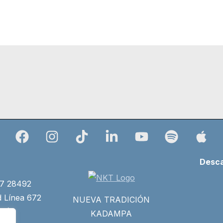
Desca
27 28492
d Línea 672
NUEVA TRADICIÓN
34)
KADAMPA