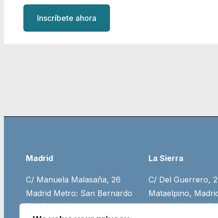
Inscríbete ahora
Madrid
La Sierra
C/ Manuela Malasaña, 26
C/ Del Guerrero, 
Madrid Metro: San Bernardo
Mataelpino, Madri
(+34) 917 55 75 35
desde Moncloa (+