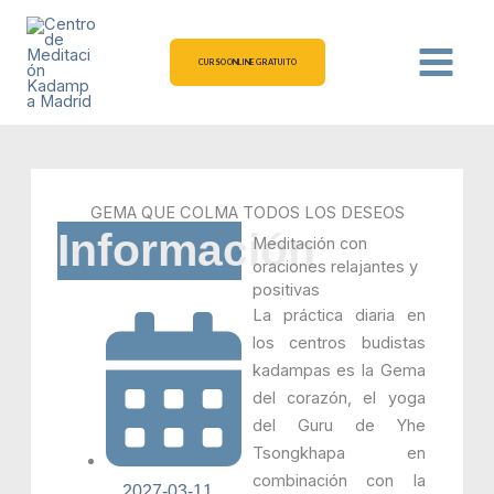
Ir
al
contenido
CURSO ONLINE GRATUITO
GEMA QUE COLMA TODOS LOS DESEOS
Información
Meditación con
oraciones relajantes y
positivas
La práctica diaria en
los centros budistas
kadampas es la Gema
del corazón, el yoga
del Guru de Yhe
Tsongkhapa en
combinación con la
2027-03-11