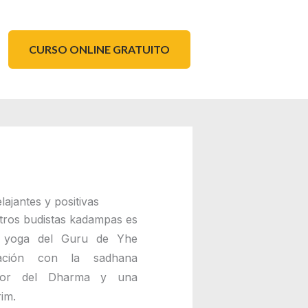
CURSO ONLINE GRATUITO
ajantes y positivas
entros budistas kadampas es
l yoga del Guru de Yhe
ación con la sadhana
ctor del Dharma y una
im.