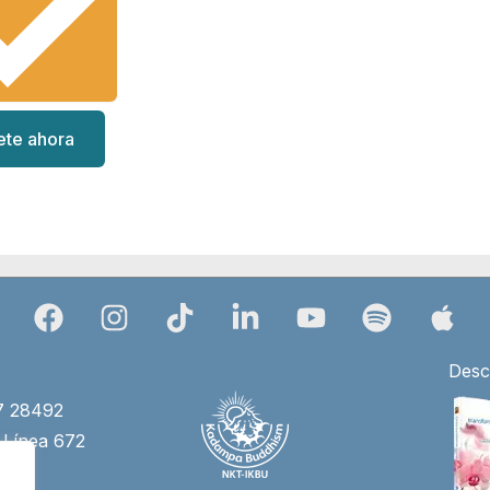
ete ahora
Desc
27 28492
 Línea 672
4)