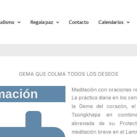
udismo
Regala paz
Contacto
Calendarios
GEMA QUE COLMA TODOS LOS DESEOS
Meditación con oraciones rel
mación
La práctica diaria en los c
la Gema del corazón, e
Tsongkhapa en combin
abreviada de su Prote
meditación breve en el Lamr