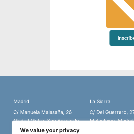
Inscríb
Madrid
La Sierra
C/ Manuela Malasaña, 26
C/ Del Guerrero, 
Madrid Metro: San Bernardo
Mataelpino, Madrid
(+34) 917 55 75 35
desde Moncloa (+3
We value your privacy