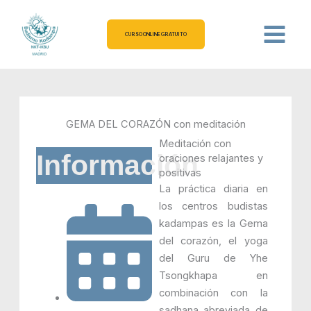
Ir
al
CURSO ONLINE GRATUITO
contenido
GEMA DEL CORAZÓN con meditación
Meditación con
Información
oraciones relajantes y
positivas
La práctica diaria en
los centros budistas
kadampas es la Gema
del corazón, el yoga
del Guru de Yhe
Tsongkhapa en
combinación con la
sadhana abreviada de