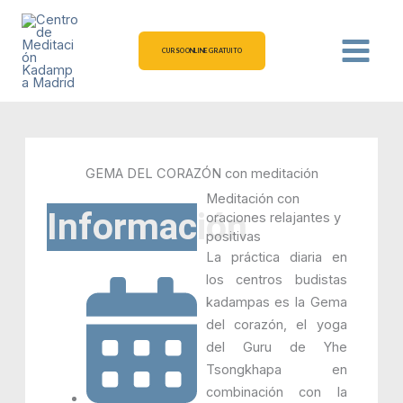
Ir
al
contenido
CURSO ONLINE GRATUITO
GEMA DEL CORAZÓN con meditación
Meditación con
Información
oraciones relajantes y
positivas
La práctica diaria en
los centros budistas
kadampas es la Gema
del corazón, el yoga
del Guru de Yhe
Tsongkhapa en
combinación con la