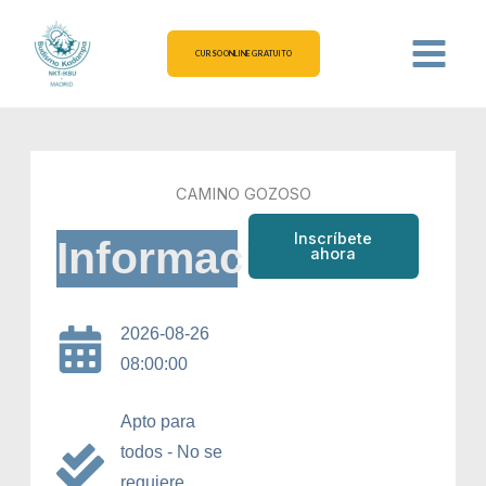
Ir
al
CURSO ONLINE GRATUITO
contenido
CAMINO GOZOSO
Inscríbete
Información
ahora
2026-08-26
08:00:00
Apto para
todos - No se
requiere