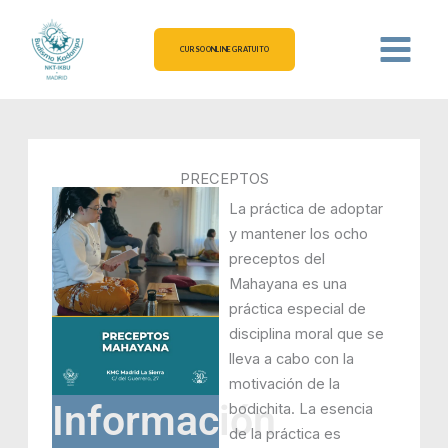
Ir
al
CURSO ONLINE GRATUITO
contenido
PRECEPTOS
La práctica de adoptar
y mantener los ocho
preceptos del
Mahayana es una
práctica especial de
disciplina moral que se
lleva a cabo con la
motivación de la
Información
bodichita. La esencia
de la práctica es