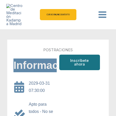
Ir
al
contenido
CURSO ONLINE GRATUITO
POSTRACIONES
Inscríbete
Información
ahora
2029-03-31
07:30:00
Apto para
todos - No se