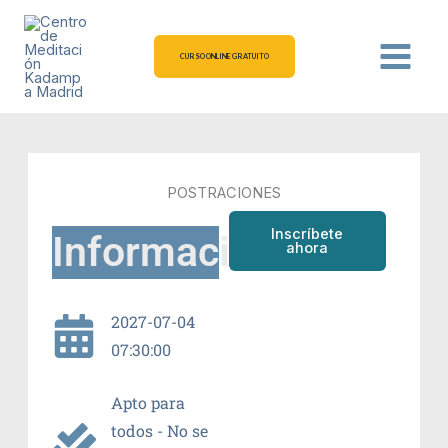
Ir
al
contenido
CURSO ONLINE GRATUITO
POSTRACIONES
Inscríbete
Información
ahora
2027-07-04
07:30:00
Apto para
todos - No se